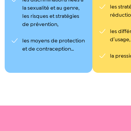
les strat
la sexualité et au genre,
réductio
les risques et stratégies
de prévention,
les diffé
d’usage,
les moyens de protection
et de contraception…
la press