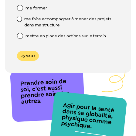
me former
me faire accompagner à mener des projets
dans ma structure
mettre en place des actions sur le terrain
J’y vais !
Prendre soin de
soi, c’est aussi
prendre soin des
autres.
Agir pour la santé
dans sa globalité,
physique comme
psychique.