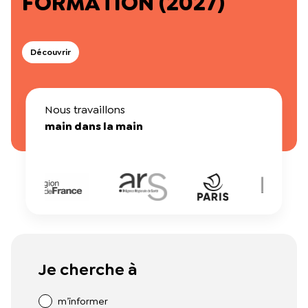
FORMATION (2027)
Dossiers thématiques
L’équipe du Crips
Notre documentation
Rapports d’activité et financiers
Découvrir
Ressources pour les parents
Projets réalisés avec nos partenaires
Podcast 🎙️
Nous travaillons
Webinaires
main dans la main
Je cherche à
m’informer