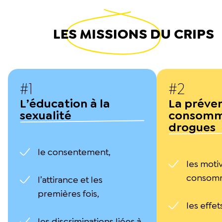
LES
MISSIONS
DU CRIPS
#1
#2
L’éducation à la
La préve
sexualité
consomm
drogues
le consentement,
les motiv
consom
l’attirance et les
premières fois,
les effet
les discriminations liées à