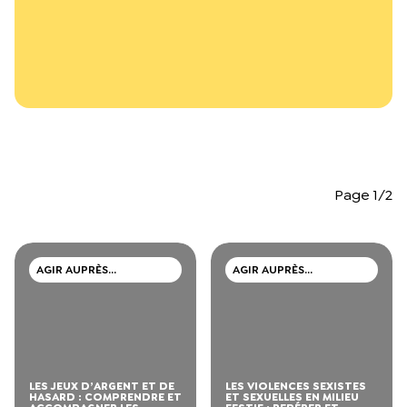
L’équipe du Crips
Notre documentation
Rapports d’activité et financiers
Ressources pour les parents
Projets réalisés avec nos partenaires
Podcast 🎙️
Webinaires
Page 1/2
AGIR AUPRÈS
AGIR AUPRÈS
D’ADOLESCENTS ET DE
D’ADOLESCENTS ET DE
JEUNES ADULTES
JEUNES ADULTES
LES JEUX D’ARGENT ET DE
LES VIOLENCES SEXISTES
HASARD : COMPRENDRE ET
ET SEXUELLES EN MILIEU