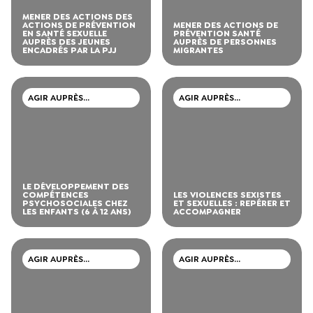
MENER DES ACTIONS DES
ACTIONS DE PRÉVENTION
MENER DES ACTIONS DE
EN SANTÉ SEXUELLE
PRÉVENTION SANTÉ
AUPRÈS DES JEUNES
AUPRÈS DE PERSONNES
ENCADRÉS PAR LA PJJ
MIGRANTES
AGIR AUPRÈS
AGIR AUPRÈS
D’ADOLESCENTS ET DE
D’ADOLESCENTS ET DE
JEUNES ADULTES
JEUNES ADULTES
LE DÉVELOPPEMENT DES
COMPÉTENCES
LES VIOLENCES SEXISTES
PSYCHOSOCIALES CHEZ
ET SEXUELLES : REPÉRER ET
LES ENFANTS (6 À 12 ANS)
ACCOMPAGNER
AGIR AUPRÈS
AGIR AUPRÈS
D’ADOLESCENTS ET DE
D’ADOLESCENTS ET DE
JEUNES ADULTES
JEUNES ADULTES