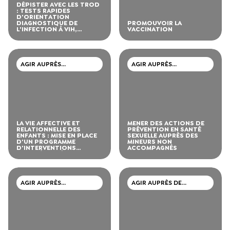
DÉPISTER AVEC LES TROD
: TESTS RAPIDES
D'ORIENTATION
DIAGNOSTIQUE DE
PROMOUVOIR LA
L'INFECTION À VIH,
VACCINATION
VHC,VHB ET SYPHILIS
AGIR AUPRÈS
AGIR AUPRÈS
D’ADOLESCENTS ET DE
D’ADOLESCENTS ET DE
JEUNES ADULTES
JEUNES ADULTES
LA VIE AFFECTIVE ET
MENER DES ACTIONS DE
RELATIONNELLE DES
PRÉVENTION EN SANTÉ
ENFANTS : MISE EN PLACE
SEXUELLE AUPRÈS DES
D'UN PROGRAMME
MINEURS NON
D'INTERVENTIONS
ACCOMPAGNÉS
ADAPTÉES (5 À 12 ANS)
AGIR AUPRÈS
AGIR AUPRÈS DE
D’ADOLESCENTS ET DE
PERSONNES MIGRANTES
JEUNES ADULTES