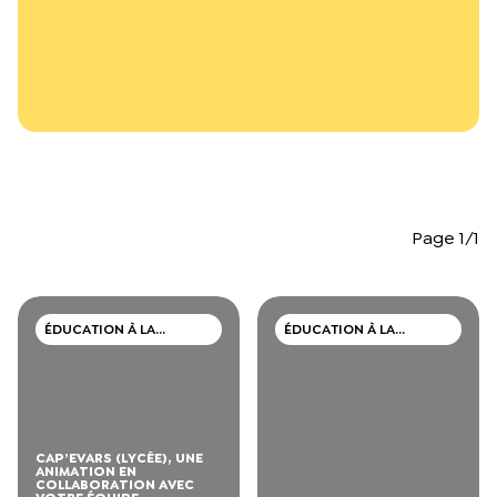
L’équipe du Crips
Notre documentation
Rapports d’activité et financiers
Ressources pour les parents
Projets réalisés avec nos partenaires
Podcast 🎙️
Webinaires
Page 1/1
ÉDUCATION À LA
ÉDUCATION À LA
SEXUALITÉ
SEXUALITÉ
CAP’EVARS (LYCÉE), UNE
ANIMATION EN
COLLABORATION AVEC