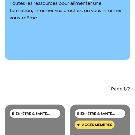
L’équipe du Crips
Toutes les ressources pour alimenter une
formation, informer vos proches, ou vous informer
Notre documentation
Rapports d’activité et financiers
vous-même.
Ressources pour les parents
Projets réalisés avec nos partenaires
Podcast 🎙️
Webinaires
Page 1/2
BIEN-ÊTRE & SANTÉ
BIEN-ÊTRE & SANTÉ
MENTALE
MENTALE
ACCÈS MEMBRES