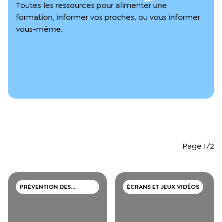
L’équipe du Crips
Toutes les ressources pour alimenter une
formation, informer vos proches, ou vous informer
Notre documentation
Rapports d’activité et financiers
vous-même.
Ressources pour les parents
Projets réalisés avec nos partenaires
Podcast 🎙️
Webinaires
Page 1/2
PRÉVENTION DES
ÉCRANS ET JEUX VIDÉOS
CONSOMMATIONS DE
DROGUES