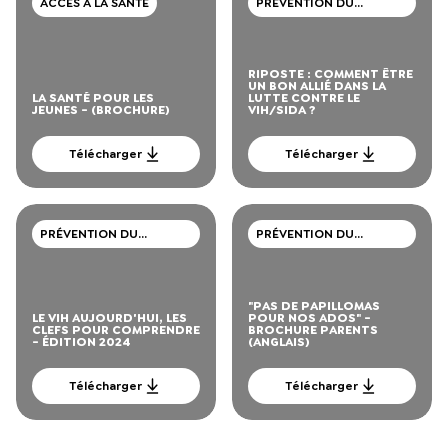
ACCÈS À LA SANTÉ
PRÉVENTION DU
VIH/SIDA, IST, HÉPATITE
RIPOSTE : COMMENT ÊTRE
UN BON ALLIÉ DANS LA
LA SANTÉ POUR LES
LUTTE CONTRE LE
JEUNES - (BROCHURE)
VIH/SIDA ?
Télécharger
Télécharger
PRÉVENTION DU
PRÉVENTION DU
VIH/SIDA, IST, HÉPATITE
VIH/SIDA, IST, HÉPATITE
"PAS DE PAPILLOMAS
LE VIH AUJOURD'HUI, LES
POUR NOS ADOS" -
CLEFS POUR COMPRENDRE
BROCHURE PARENTS
- ÉDITION 2024
(ANGLAIS)
Télécharger
Télécharger