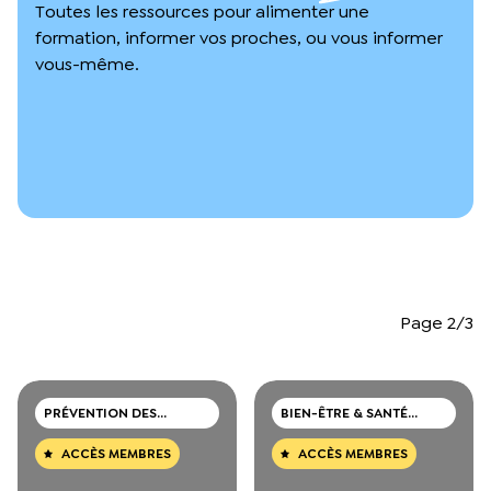
L’équipe du Crips
Toutes les ressources pour alimenter une
formation, informer vos proches, ou vous informer
Notre documentation
Rapports d’activité et financiers
vous-même.
Ressources pour les parents
Projets réalisés avec nos partenaires
Podcast 🎙️
Webinaires
Page 2/3
PRÉVENTION DES
BIEN-ÊTRE & SANTÉ
CONSOMMATIONS DE
MENTALE
DROGUES
ACCÈS MEMBRES
ACCÈS MEMBRES