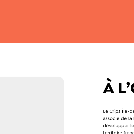
À L
Le Crips Île-d
associé de la
développer le
territoire fran