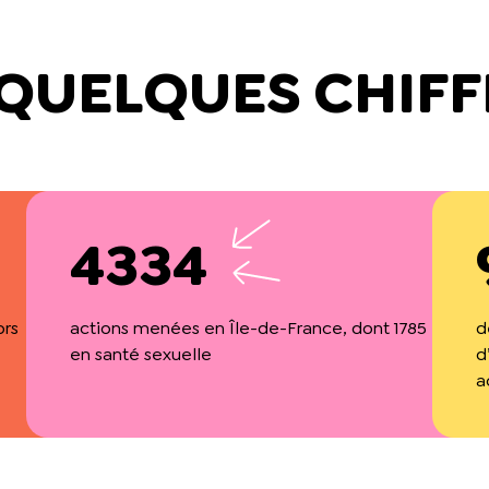
 QUELQUES CHIFF
4334
ors
actions menées en Île-de-France, dont 1785
d
en santé sexuelle
d
a