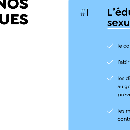
NOS
#1
L’éd
UES
sexu
le c
l’att
les d
au ge
prév
les 
cont