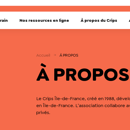
rain
Nos ressources en ligne
À propos du Crips
Accueil
À PROPOS
À PROPOS
Le Crips Île-de-France, créé en 1988, déve
en Île-de-France. L’association collabore 
privés.