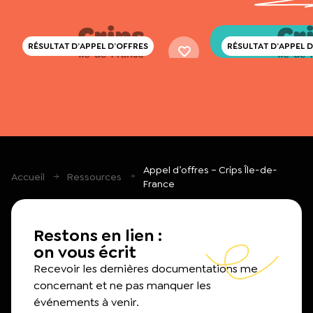
RÉSULTAT D’APPEL D’OFFRES
RÉSULTAT D’APPEL 
RÉSULTAT DE L’APPEL D’OFFRE
RÉSULTAT DE L’APPE
ANIMATIONS-DÉBATS 2022-2023
ANIMATIONS-DÉBAT
Télécharger
Télécha
Appel d’offres – Crips Île-de-
Accueil
Ressources
France
Restons en lien :
on vous écrit
Recevoir les dernières documentations me
concernant et ne pas manquer les
événements à venir.