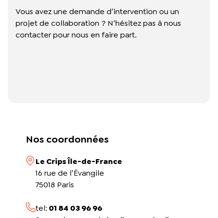
L’équipe du Crips
Vous avez une demande d’intervention ou un
Notre documentation
projet de collaboration ? N’hésitez pas à nous
Rapports d’activité et financiers
contacter pour nous en faire part.
Ressources pour les parents
Projets réalisés avec nos partenaires
Podcast 🎙️
Webinaires
Nos coordonnées
Le Crips Île-de-France
16 rue de l’Évangile
75018 Paris
tel:
01 84 03 96 96