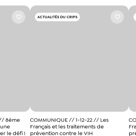
ACTUALITÉS DU CRIPS
// 8ème
COMMUNIQUE // 1-12-22 // Les
CO
 une
Français et les traitements de
Fr
r le défi !
prévention contre le VIH
pr