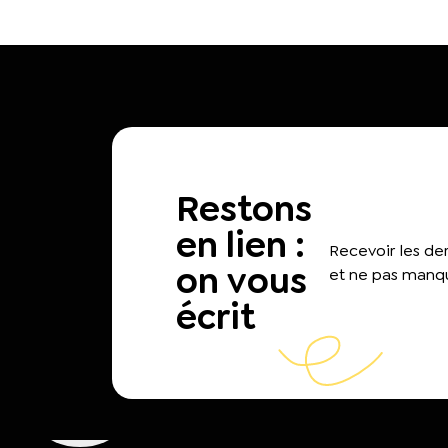
Restons
en lien :
Recevoir les d
on vous
et ne pas manqu
écrit