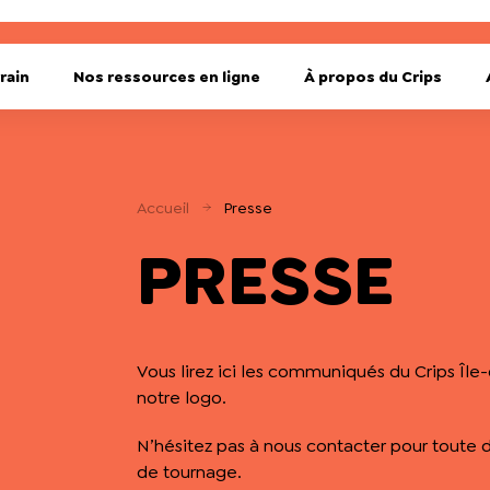
rain
Nos ressources en ligne
À propos du Crips
Accueil
Presse
PRESSE
Vous lirez ici les communiqués du Crips Îl
notre logo.
N’hésitez pas à nous contacter pour toute 
de tournage.