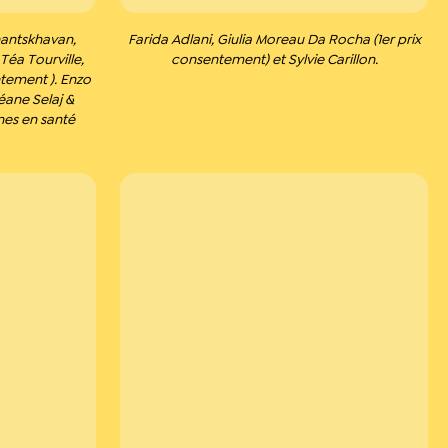
hantskhavan,
Farida Adlani, Giulia Moreau Da Rocha (1er prix
Téa Tourville,
consentement) et Sylvie Carillon.
tement ). Enzo
Léane Selaj &
nes en santé