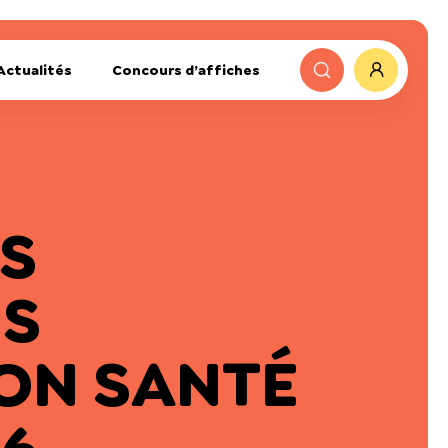
Actualités
Concours d’affiches
S
ES
ON SANTÉ
26