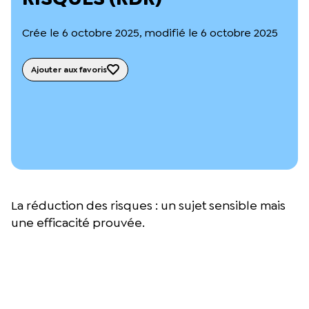
L’équipe du Crips
Notre documentation
Crée le 6 octobre 2025, modifié le 6 octobre 2025
Rapports d’activité et financiers
Ressources pour les parents
Projets réalisés avec nos partenaires
Ajouter aux favoris
Podcast 🎙️
Webinaires
La réduction des risques : un sujet sensible mais
une efficacité prouvée.