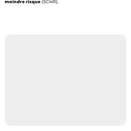
moindre risque
(SCMR).