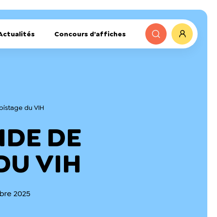
Actualités
Concours d’affiches
pistage du VIH
IDE DE
DU VIH
obre 2025