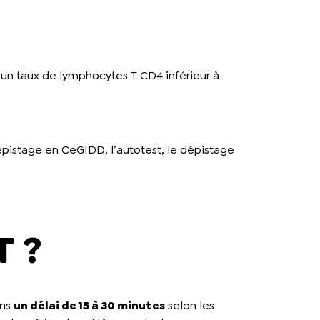
 un taux de lymphocytes T CD4 inférieur à
épistage en CeGIDD, l’autotest, le dépistage
T ?
ans
un délai de 15 à 30 minutes
selon les