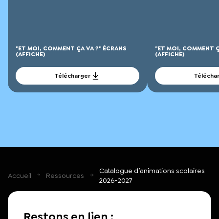
"ET MOI, COMMENT ÇA VA ?" ÉCRANS
"ET MOI, COMMENT Ç
(AFFICHE)
(AFFICHE)
Télécharger
Télécha
Catalogue d’animations scolaires
Accueil
Ressources
2026-2027
Restons en lien :