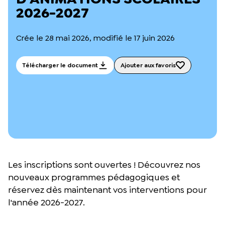
L’équipe du Crips
2026-2027
Notre documentation
Rapports d’activité et financiers
Crée le 28 mai 2026, modifié le 17 juin 2026
Ressources pour les parents
Projets réalisés avec nos partenaires
Podcast 🎙️
Télécharger le document
Ajouter aux favoris
Webinaires
Les inscriptions sont ouvertes ! Découvrez nos
nouveaux programmes pédagogiques et
réservez dès maintenant vos interventions pour
l'année 2026-2027.