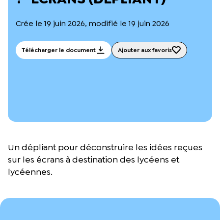
L’équipe du Crips
Notre documentation
Crée le 19 juin 2026, modifié le 19 juin 2026
Rapports d’activité et financiers
Ressources pour les parents
Projets réalisés avec nos partenaires
Télécharger le document
Ajouter aux favoris
Podcast 🎙️
Webinaires
Un dépliant pour déconstruire les idées reçues
sur les écrans à destination des lycéens et
lycéennes.