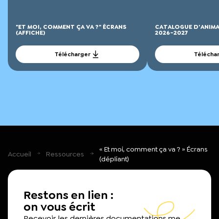
"ET MOI, COMMENT ÇA VA ?" ÉCRANS
CATALOGUE D'ANIMA
(AFFICHE)
2026-2027
Télécharger
Télécha
« Et moi, comment ça va ? » Écrans
Accueil
Ressources
(dépliant)
Restons en lien :
on vous écrit
Recevoir les dernières documentations me