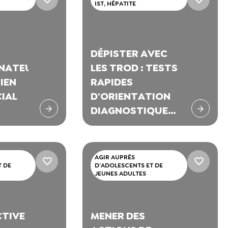
IST, HÉPATITE
DÉPISTER AVEC
NATEUR
LES TROD : TESTS
IEN
RAPIDES
IAL
D'ORIENTATION
DIAGNOSTIQUE
RS DE
DE L'INFECTION À
AXIE
VIH, VHC,VHB ET
TION
SYPHILIS
AGIR AUPRÈS
T DE
D’ADOLESCENTS ET DE
JEUNES ADULTES
CTIVE
MENER DES