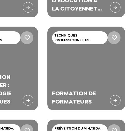
D'ÉDUCATION À
LA CITOYENNETÉ
ET À LA SANTÉ
TECHNIQUES
S
PROFESSIONNELLES
ION
ER :
GIE
FORMATION DE
QUES
FORMATEURS
H/SIDA,
PRÉVENTION DU VIH/SIDA,