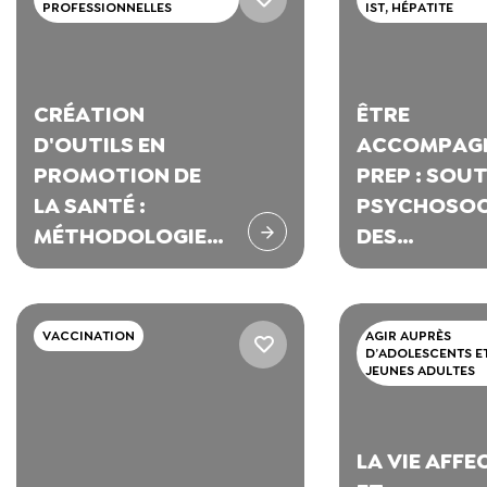
PROFESSIONNELLES
IST, HÉPATITE
CRÉATION
ÊTRE
D'OUTILS EN
ACCOMPAG
PROMOTION DE
PREP : SOUT
LA SANTÉ :
PSYCHOSOC
MÉTHODOLOGIE
DES
ET SPÉCIFICITÉS
UTILISATEU
LA PROPHYL
PRÉEXPOSI
VACCINATION
AGIR AUPRÈS
D’ADOLESCENTS E
JEUNES ADULTES
LA VIE AFFE