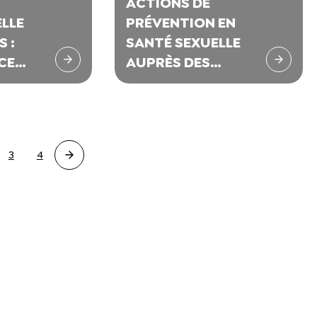
ACTIONS DE
LLE
PRÉVENTION EN
 :
SANTÉ SEXUELLE
CE
AUPRÈS DES
MINEURS NON
E
ACCOMPAGNÉS
TIONS
 À 12
3
4