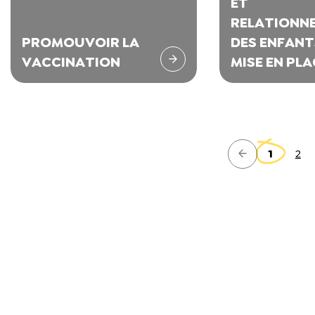
ET
RELATIONNE
PROMOUVOIR LA
DES ENFANTS
VACCINATION
MISE EN PLA
D'UN
PROGRAMM
D'INTERVEN
ADAPTÉES (5
1
2
ANS)