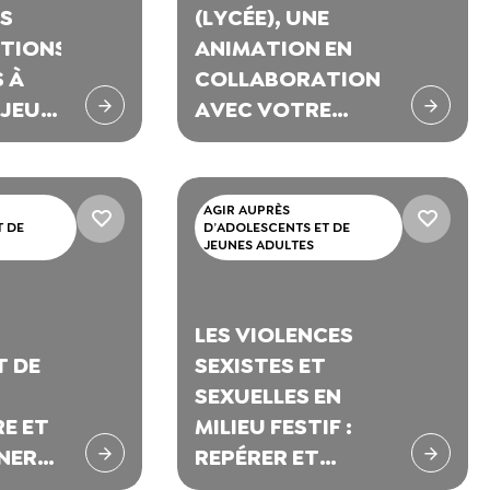
ES
(LYCÉE), UNE
TIONS
ANIMATION EN
 À
COLLABORATION
 JEU
AVEC VOTRE
ÉQUIPE
PÉDAGOGIQUE
AGIR AUPRÈS
T DE
D’ADOLESCENTS ET DE
JEUNES ADULTES
LES VIOLENCES
T DE
SEXISTES ET
SEXUELLES EN
E ET
MILIEU FESTIF :
NER
REPÉRER ET
ACCOMPAGNER