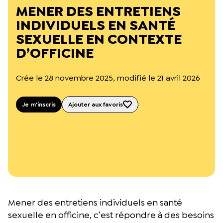
L’équipe du Crips
MENER DES ENTRETIENS
Notre documentation
INDIVIDUELS EN SANTÉ
Rapports d’activité et financiers
SEXUELLE EN CONTEXTE
Ressources pour les parents
Projets réalisés avec nos partenaires
D’OFFICINE
Podcast 🎙️
Crée le 28 novembre 2025, modifié le 21 avril 2026
Webinaires
Je m'inscris
Ajouter aux favoris
Mener des entretiens individuels en santé
sexuelle en officine, c’est répondre à des besoins