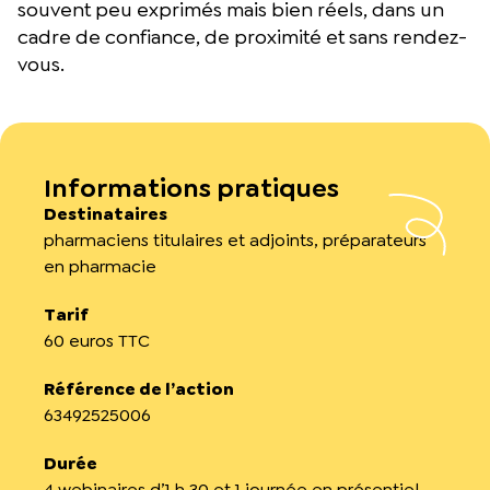
souvent peu exprimés mais bien réels, dans un
cadre de confiance, de proximité et sans rendez-
vous.
Informations pratiques
Destinataires
pharmaciens titulaires et adjoints, préparateurs
en pharmacie
Tarif
60 euros TTC
Référence de l’action
63492525006
Durée
4 webinaires d’1 h 30 et 1 journée en présentiel