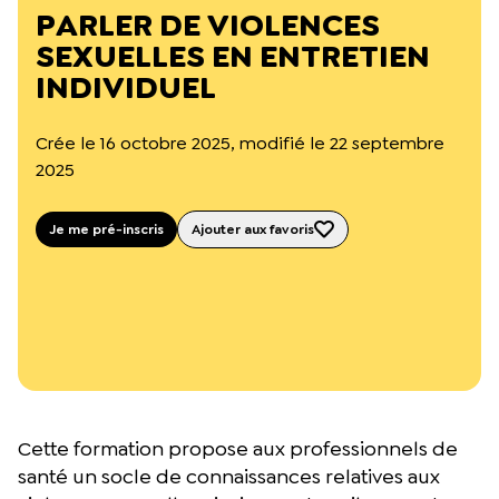
L’équipe du Crips
PARLER DE VIOLENCES
Notre documentation
SEXUELLES EN ENTRETIEN
Rapports d’activité et financiers
INDIVIDUEL
Ressources pour les parents
Projets réalisés avec nos partenaires
Podcast 🎙️
Crée le 16 octobre 2025, modifié le 22 septembre
2025
Webinaires
Je me pré-inscris
Ajouter aux favoris
Cette formation propose aux professionnels de
santé un socle de connaissances relatives aux