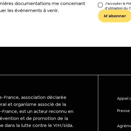
ernières documentations me concernant
J’accepter la Pol
d'utilisation du 
er les événements à venir.
de-France, association déclarée
Appel d
éral et organisme associé de la
Presse
-France, est un acteur reconnu en
évention et de promotion de la
ue dans la lutte contre le VIH/sida.
Agrémen