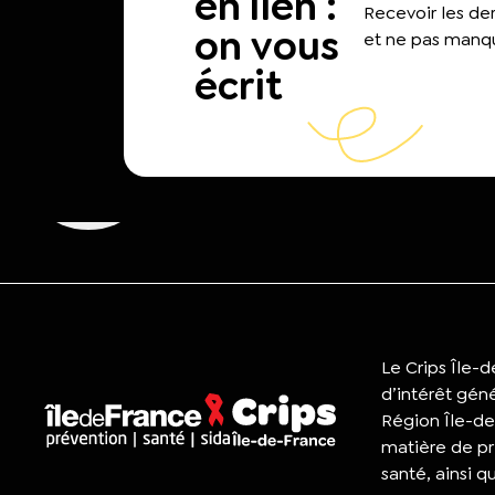
en lien :
Recevoir les d
on vous
et ne pas manqu
écrit
Le Crips Île-
d’intérêt gén
Région Île-de
matière de pr
santé, ainsi q