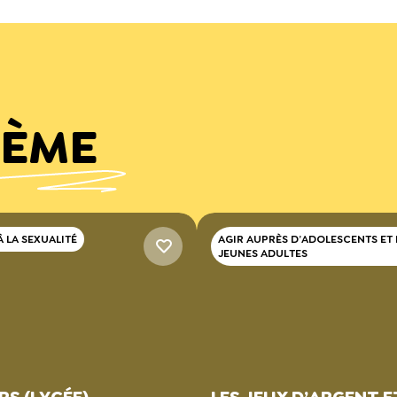
HÈME
 LA SEXUALITÉ
AGIR AUPRÈS D’ADOLESCENTS ET
JEUNES ADULTES
S (LYCÉE),
LES JEUX D’ARGENT E