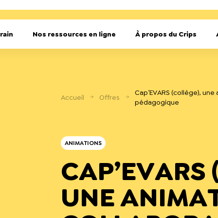
rain
Nos ressources en ligne
À propos du Crips
Cap’EVARS (collège), une 
Accueil
Offres
pédagogique
ANIMATIONS
CAP’EVARS 
UNE ANIMAT