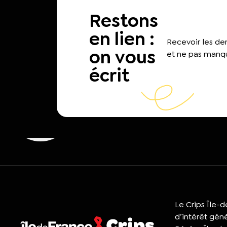
Restons
en lien :
Recevoir les d
on vous
et ne pas manqu
écrit
Le Crips Île-
d’intérêt gén