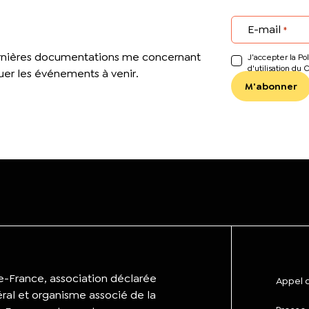
E-mail
*
ernières documentations me concernant
J’accepter la Pol
d'utilisation du 
er les événements à venir.
de-France, association déclarée
Appel d
éral et organisme associé de la