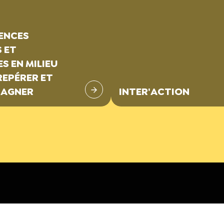
LENCES
S ET
S EN MILIEU
 REPÉRER ET
AGNER
INTER'ACTION