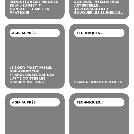
RÉDUCTION DES RISQUES
SOCIAUX, INTELLIGENCE
EN MILIEU FESTIF :
ARTIFICIELLE :
CONCEPT ET MISE EN
ACCOMPAGNER ET
PRATIQUE
ÉDUQUER LES JEUNES AUX
BONNES PRATIQUES
AGIR AUPRÈS
TECHNIQUES
D’ADOLESCENTS ET DE
PROFESSIONNELLES
JEUNES ADULTES
LE BODY POSITIVISME,
UNE APPROCHE
TRANSVERSALE DANS LA
LUTTE CONTRE LES
DISCRIMINATIONS
ÉVALUATION DE PROJETS
AGIR AUPRÈS
TECHNIQUES
D’ADOLESCENTS ET DE
PROFESSIONNELLES
JEUNES ADULTES