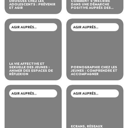
DROGUES CHEZ LES
COMMENT S'INSCRIRE
ADOLESCENTS : PRÉVENIR
DANS UNE DÉMARCHE
ET AGIR
POSITIVE AUPRÈS DES
JEUNES
AGIR AUPRÈS
AGIR AUPRÈS
D’ADOLESCENTS ET DE
D’ADOLESCENTS ET DE
JEUNES ADULTES
JEUNES ADULTES
LA VIE AFFECTIVE ET
SEXUELLE DES JEUNES :
PORNOGRAPHIE CHEZ LES
ANIMER DES ESPACES DE
JEUNES : COMPRENDRE ET
RÉFLEXION
ACCOMPAGNER
AGIR AUPRÈS
AGIR AUPRÈS
D’ADOLESCENTS ET DE
D’ADOLESCENTS ET DE
JEUNES ADULTES
JEUNES ADULTES
ECRANS, RÉSEAUX