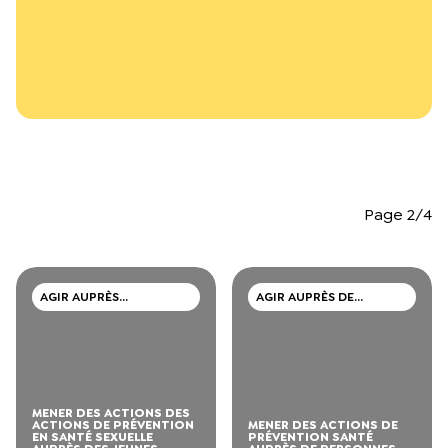
L’équipe du Crips
Notre documentation
Rapports d’activité et financiers
Ressources pour les parents
Projets réalisés avec nos partenaires
Podcast 🎙️
Webinaires
Page 2/4
AGIR AUPRÈS
AGIR AUPRÈS DE
D’ADOLESCENTS ET DE
PERSONNES MIGRANTES
JEUNES ADULTES
MENER DES ACTIONS DES
ACTIONS DE PRÉVENTION
MENER DES ACTIONS DE
EN SANTÉ SEXUELLE
PRÉVENTION SANTÉ