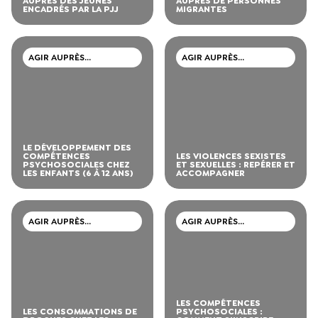
AUPRÈS DES JEUNES
AUPRÈS DE PERSONNES
ENCADRÉS PAR LA PJJ
MIGRANTES
AGIR AUPRÈS
AGIR AUPRÈS
D’ADOLESCENTS ET DE
D’ADOLESCENTS ET DE
JEUNES ADULTES
JEUNES ADULTES
LE DÉVELOPPEMENT DES
COMPÉTENCES
LES VIOLENCES SEXISTES
PSYCHOSOCIALES CHEZ
ET SEXUELLES : REPÉRER ET
LES ENFANTS (6 À 12 ANS)
ACCOMPAGNER
AGIR AUPRÈS
AGIR AUPRÈS
D’ADOLESCENTS ET DE
D’ADOLESCENTS ET DE
JEUNES ADULTES
JEUNES ADULTES
LES COMPÉTENCES
LES CONSOMMATIONS DE
PSYCHOSOCIALES :