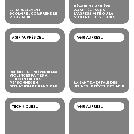
RÉAGIR DE MANIÈRE
LE HARCÈLEMENT
ADAPTÉE FACE À
SCOLAIRE : COMPRENDRE
L'AGRESSIVITÉ OU LA
POUR AGIR
VIOLENCE DES JEUNES
AGIR AUPRÈS DE
AGIR AUPRÈS
PERSONNES EN
D’ADOLESCENTS ET DE
SITUATION DE HANDICAP
JEUNES ADULTES
REPÉRER ET PRÉVENIR LES
VIOLENCES FAITES À
L’ENCONTRE DES
PERSONNES EN
LA SANTÉ MENTALE DES
SITUATION DE HANDICAP
JEUNES : PRÉVENIR ET AGIR
TECHNIQUES
AGIR AUPRÈS
PROFESSIONNELLES
D’ADOLESCENTS ET DE
JEUNES ADULTES