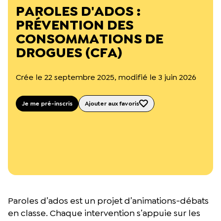
L’équipe du Crips
PAROLES D'ADOS :
Notre documentation
PRÉVENTION DES
Rapports d’activité et financiers
CONSOMMATIONS DE
Ressources pour les parents
Projets réalisés avec nos partenaires
DROGUES (CFA)
Podcast 🎙️
Crée le 22 septembre 2025, modifié le 3 juin 2026
Webinaires
Je me pré-inscris
Ajouter aux favoris
Paroles d’ados est un projet d’animations-débats
en classe. Chaque intervention s’appuie sur les