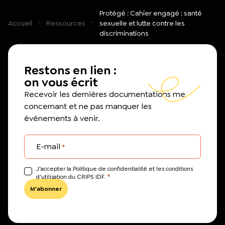
L’équipe du Crips
Protégé : Cahier engagé : santé
Notre documentation
Accueil
Ressources
sexuelle et lutte contre les
Rapports d’activité et financiers
discriminations
Ressources pour les parents
Projets réalisés avec nos partenaires
Podcast 🎙️
Restons en lien :
on vous écrit
Webinaires
Recevoir les dernières documentations me
concernant et ne pas manquer les
événements à venir.
E-mail
*
J’accepter la Politique de confidentialité et les conditions
*
d'utilisation du CRIPS IDF.