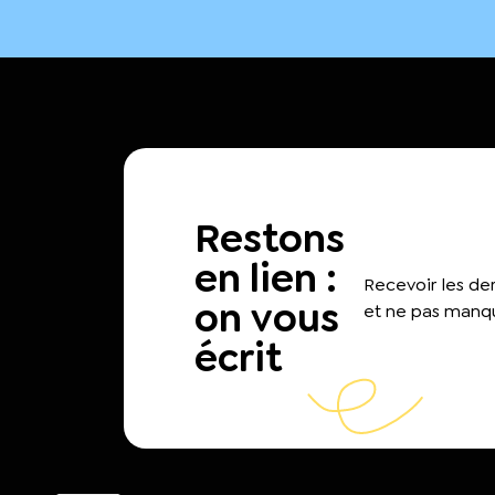
Restons
en lien :
Recevoir les d
on vous
et ne pas manqu
écrit