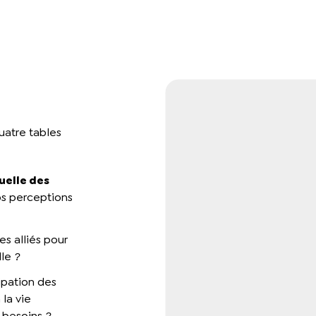
uatre tables
uelle des
os perceptions
es alliés pour
lle ?
ipation des
la vie
 besoins ?