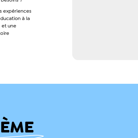
s expériences
éducation à la
e et une
toire
HÈME