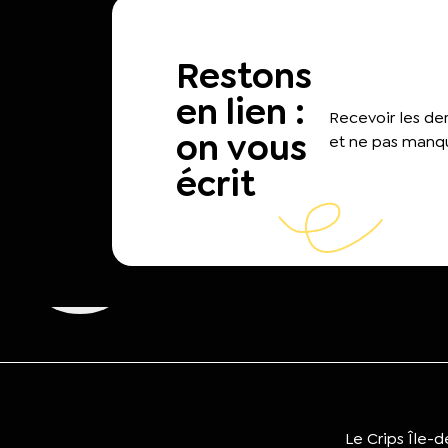
Restons
en lien :
Recevoir les d
on vous
et ne pas manqu
écrit
Le Crips Île-