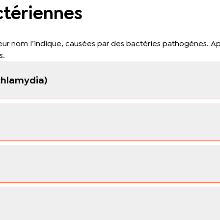
ctériennes
ur nom l’indique, causées par des bactéries pathogènes. Après
s.
chlamydia)