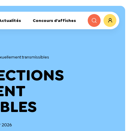
Actualités
Concours d’affiches
sexuellement transmissibles
NFECTIONS
ENT
BLES
r 2026