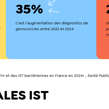
35%
s
c’est l’augmentation des diagnostics de
d
f
gonococcies entre 2022 et 2024.
p
t
VIH et des IST bactériennes en France en 2024
«
, Santé Publi
ALES IST