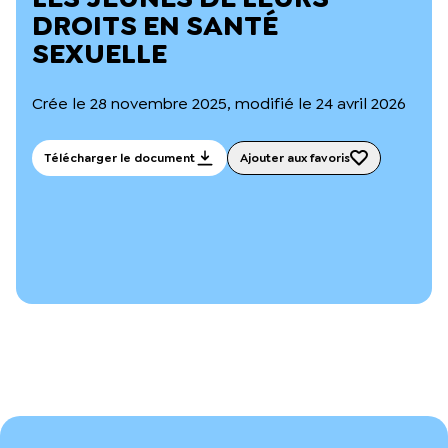
L’équipe du Crips
DROITS EN SANTÉ
Notre documentation
SEXUELLE
Rapports d’activité et financiers
Ressources pour les parents
Projets réalisés avec nos partenaires
Crée le 28 novembre 2025, modifié le 24 avril 2026
Podcast 🎙️
Télécharger le document
Ajouter aux favoris
Webinaires