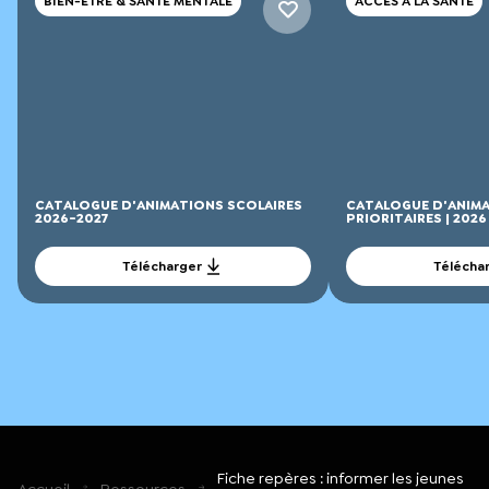
BIEN-ÊTRE & SANTÉ MENTALE
ACCÈS À LA SANTÉ
CATALOGUE D'ANIMATIONS SCOLAIRES
CATALOGUE D'ANIMA
2026-2027
PRIORITAIRES | 2026
Télécharger
Télécha
Fiche repères : informer les jeunes
Accueil
Ressources