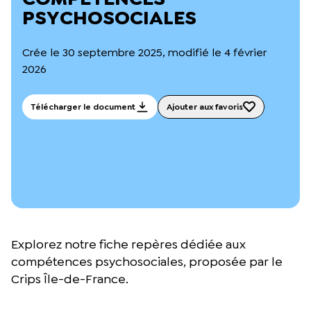
L’équipe du Crips
PSYCHOSOCIALES
Notre documentation
Rapports d’activité et financiers
Crée le 30 septembre 2025, modifié le 4 février
Ressources pour les parents
Projets réalisés avec nos partenaires
2026
Podcast 🎙️
Télécharger le document
Ajouter aux favoris
Webinaires
Explorez notre fiche repères dédiée aux
compétences psychosociales, proposée par le
Crips Île-de-France.