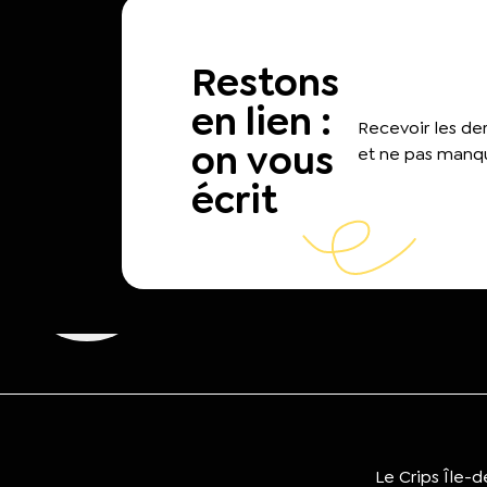
Restons
en lien :
Recevoir les d
on vous
et ne pas manqu
écrit
Le Crips Île-