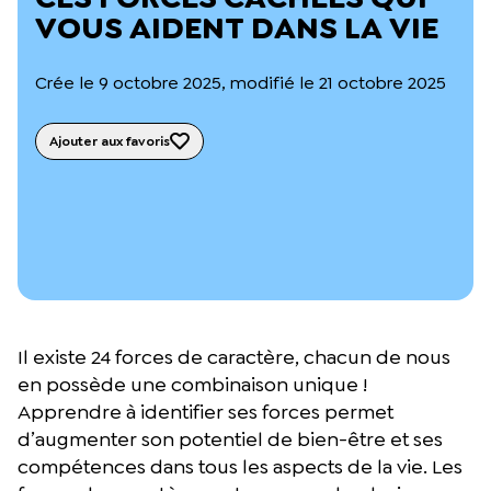
L’équipe du Crips
VOUS AIDENT DANS LA VIE
Notre documentation
Rapports d’activité et financiers
Crée le 9 octobre 2025, modifié le 21 octobre 2025
Ressources pour les parents
Projets réalisés avec nos partenaires
Podcast 🎙️
Ajouter aux favoris
Webinaires
Il existe 24 forces de caractère, chacun de nous
en possède une combinaison unique !
Apprendre à identifier ses forces permet
d’augmenter son potentiel de bien-être et ses
compétences dans tous les aspects de la vie. Les