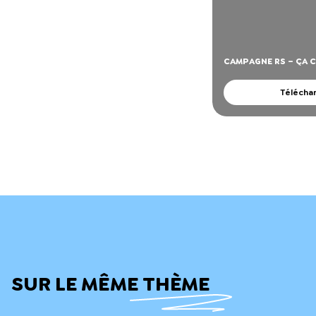
CAMPAGNE RS – ÇA C
Télécha
SUR LE MÊME THÈME