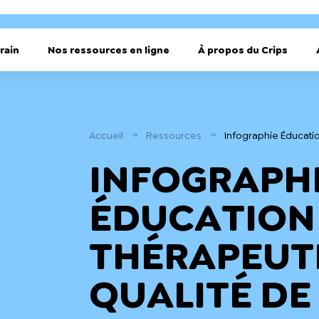
rain
Nos ressources en ligne
À propos du Crips
Accueil
Ressources
Infographie Éducatio
INFOGRAPH
ÉDUCATION
THÉRAPEUT
QUALITÉ DE 