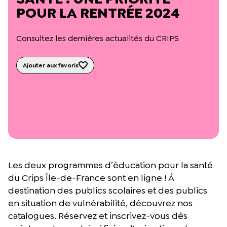
L’équipe du Crips
POUR LA RENTRÉE 2024
Notre documentation
Rapports d’activité et financiers
Consultez les dernières actualités du CRIPS
Ressources pour les parents
Projets réalisés avec nos partenaires
Podcast 🎙️
Ajouter aux favoris
Webinaires
Les deux programmes d’éducation pour la santé
du Crips Île-de-France sont en ligne ! À
destination des publics scolaires et des publics
en situation de vulnérabilité, découvrez nos
catalogues. Réservez et inscrivez-vous dès