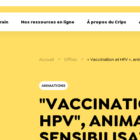
rain
Nos ressources en ligne
À propos du Crips
Accueil
Offres
« Vaccination et HPV », an
ANIMATIONS
"VACCINATI
HPV", ANIM
SENSIBILIS