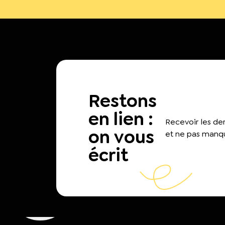
Restons
en lien :
Recevoir les d
on vous
et ne pas manqu
écrit