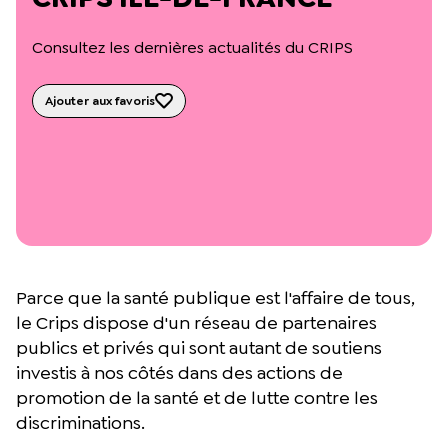
L’équipe du Crips
Notre documentation
Consultez les dernières actualités du CRIPS
Rapports d’activité et financiers
Ressources pour les parents
Projets réalisés avec nos partenaires
Ajouter aux favoris
Podcast 🎙️
Webinaires
Parce que la santé publique est l'affaire de tous,
le Crips dispose d'un réseau de partenaires
publics et privés qui sont autant de soutiens
investis à nos côtés dans des actions de
promotion de la santé et de lutte contre les
discriminations.