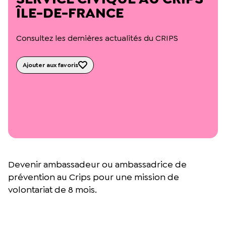
L’équipe du Crips
ÎLE-DE-FRANCE
Notre documentation
Rapports d’activité et financiers
Consultez les dernières actualités du CRIPS
Ressources pour les parents
Projets réalisés avec nos partenaires
Podcast 🎙️
Ajouter aux favoris
Webinaires
Devenir ambassadeur ou ambassadrice de
prévention au Crips pour une mission de
volontariat de 8 mois.