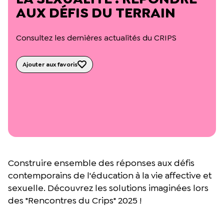
L’équipe du Crips
AUX DÉFIS DU TERRAIN
Notre documentation
Rapports d’activité et financiers
Consultez les dernières actualités du CRIPS
Ressources pour les parents
Projets réalisés avec nos partenaires
Podcast 🎙️
Ajouter aux favoris
Webinaires
Construire ensemble des réponses aux défis
contemporains de l'éducation à la vie affective et
sexuelle. Découvrez les solutions imaginées lors
des "Rencontres du Crips" 2025 !