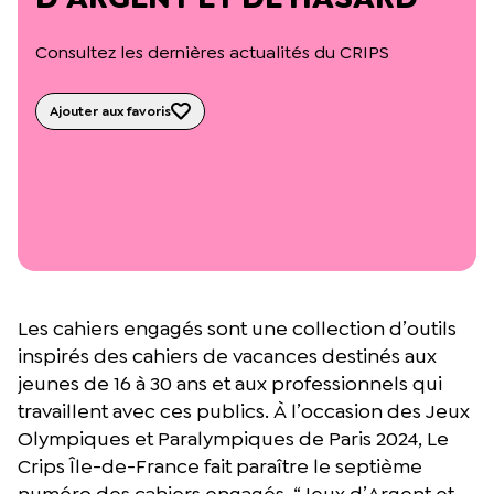
L’équipe du Crips
Notre documentation
Consultez les dernières actualités du CRIPS
Rapports d’activité et financiers
Ressources pour les parents
Projets réalisés avec nos partenaires
Ajouter aux favoris
Podcast 🎙️
Webinaires
Les cahiers engagés sont une collection d’outils
inspirés des cahiers de vacances destinés aux
jeunes de 16 à 30 ans et aux professionnels qui
travaillent avec ces publics. À l’occasion des Jeux
Olympiques et Paralympiques de Paris 2024, Le
Crips Île-de-France fait paraître le septième
numéro des cahiers engagés, “Jeux d’Argent et