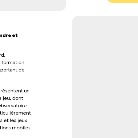
endre et
rd,
a formation
mportant de
 présentent un
 jeu, dont
Observatoire
rticulièrement
 et les jeux
cations mobiles