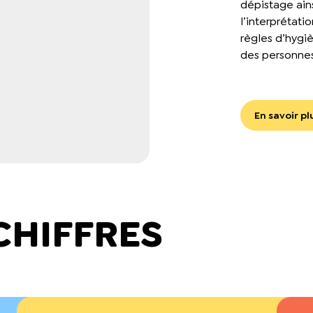
dépistage ains
l’interprétati
règles d’hyg
des personnes 
En savoir pl
CHIFFRES