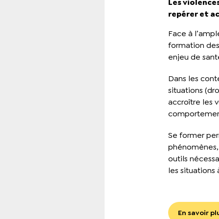
Les violences
repérer et 
Face à l’ample
formation des
enjeu de sant
Dans les conte
situations (d
accroître les 
comportement
Se former pe
phénomènes, l
outils nécessa
les situations
En savoir pl