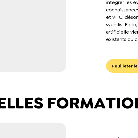
intégrer les é
connaissance
et VHC, désor
syphilis. Enfi
artificielle v
existants du 
Feuilleter l
ELLES FORMATIO