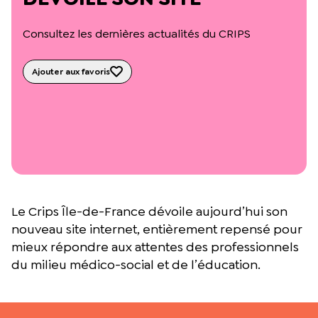
L’équipe du Crips
Notre documentation
Consultez les dernières actualités du CRIPS
Rapports d’activité et financiers
Ressources pour les parents
Projets réalisés avec nos partenaires
Ajouter aux favoris
Podcast 🎙️
Webinaires
Le Crips Île-de-France dévoile aujourd’hui son
nouveau site internet, entièrement repensé pour
mieux répondre aux attentes des professionnels
du milieu médico-social et de l’éducation.