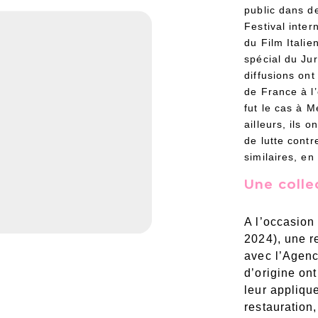
public dans d
Festival inter
du Film Italie
spécial du Ju
diffusions on
de France à l’
fut le cas à 
ailleurs, ils 
de lutte contr
similaires, e
Une colle
A l’occasion
2024), une r
avec l’Agenc
d’origine on
leur appliqu
restauration