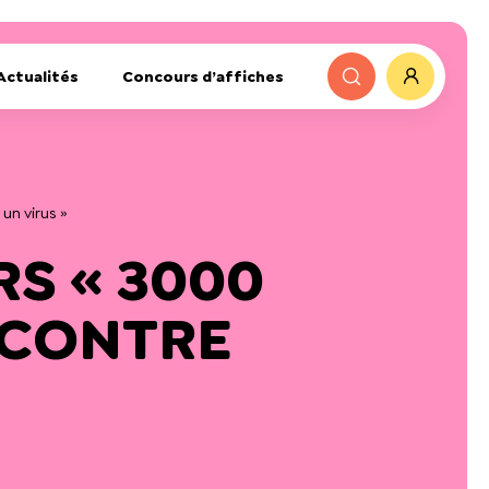
Actualités
Concours d’affiches
un virus »
S « 3000
 CONTRE