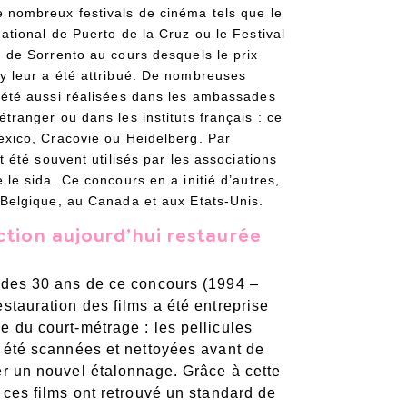
e nombreux festivals de cinéma tels que le
national de Puerto de la Cruz ou le Festival
n de Sorrento au cours desquels le prix
ry leur a été attribué. De nombreuses
t été aussi réalisées dans les ambassades
étranger ou dans les instituts français : ce
Mexico, Cracovie ou Heidelberg. Par
ont été souvent utilisés par les associations
e le sida. Ce concours en a initié d’autres,
n Belgique, au Canada et aux Etats-Unis.
ction aujourd’hui restaurée
 des 30 ans de ce concours (1994 –
estauration des films a été entreprise
e du court-métrage : les pellicules
t été scannées et nettoyées avant de
er un nouvel étalonnage. Grâce à cette
, ces films ont retrouvé un standard de