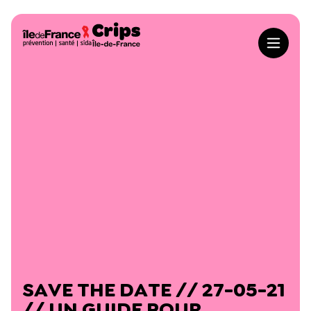
Aller au contenu principal
Crips Île-de-France
Nos offres terrain
Toutes nos offres
Nos ressources en ligne
Animations
Toutes les ressources
À propos du Crips
Formations
Animathèque
La gouvernance du Crips Île-de-France
Actualités
Accompagnement pour les pros
Cahiers engagés
Un conseil scientifique pour le Crips Île-de-France
Concours d’affiches
Catalogues
SAVE THE DATE // 27-05-21
Nos méthodes de formations
// UN GUIDE POUR
Dossiers thématiques