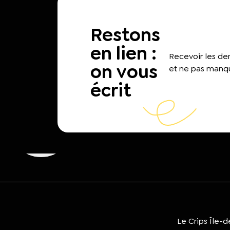
Restons
en lien :
Recevoir les d
on vous
et ne pas manqu
écrit
Le Crips Île-