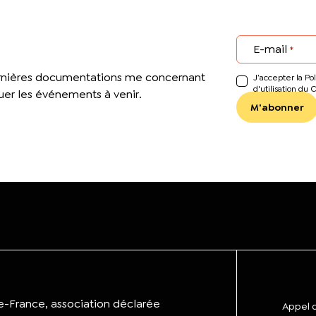
E-mail
*
ernières documentations me concernant
J’accepter la Pol
d'utilisation du 
er les événements à venir.
de-France, association déclarée
Appel d