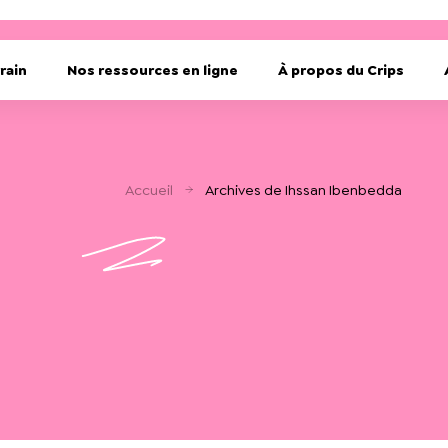
rain
Nos ressources en ligne
À propos du Crips
Accueil
Archives de Ihssan Ibenbedda