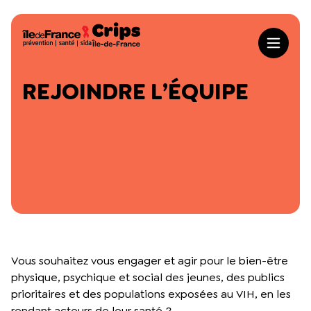
Aller au contenu principal
Crips Île-de-France
REJOINDRE L’ÉQUIPE
Nos offres terrain
Toutes nos offres
Nos ressources en ligne
Animations
Toutes les ressources
À propos du Crips
Formations
Animathèque
La gouvernance du Crips Île-de-France
Actualités
Accompagnement pour les pros
Cahiers engagés
Un conseil scientifique pour le Crips Île-de-France
Vous souhaitez vous engager et agir pour le bien-être
Concours d’affiches
Catalogues
physique, psychique et social des jeunes, des publics
Nos méthodes de formations
prioritaires et des populations exposées au VIH, en les
Dossiers thématiques
rendant acteurs de leur santé ?