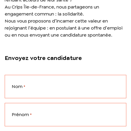
L’équipe du Crips
Au Crips Île-de-France, nous partageons un
Notre documentation
engagement commun : la solidarité.
Rapports d’activité et financiers
Nous vous proposons d’incarner cette valeur en
Ressources pour les parents
rejoignant l’équipe : en postulant à une offre d’emploi
Projets réalisés avec nos partenaires
ou en nous envoyant une candidature spontanée.
Podcast 🎙️
Webinaires
Envoyez votre candidature
Nom
*
Prénom
*