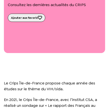
L’équipe du Crips
Consultez les dernières actualités du CRIPS
Notre documentation
Rapports d’activité et financiers
Ajouter aux favoris
Ressources pour les parents
Projets réalisés avec nos partenaires
Podcast 🎙️
Webinaires
Le Crips Île-de-France propose chaque année des
études sur le thème du VIH/sida.
En 2021, le Crips Île-de-France, avec l’institut CSA, a
réalisé un sondage sur « Le rapport des Français au