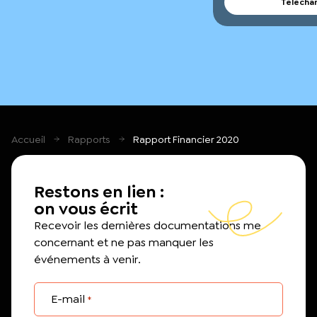
Télécha
Accueil
Rapports
Rapport Financier 2020
Restons en lien :
on vous écrit
Recevoir les dernières documentations me
concernant et ne pas manquer les
événements à venir.
E-mail
*