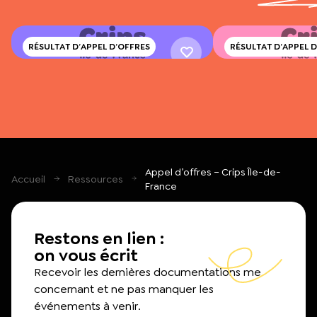
RÉSULTAT D’APPEL D’OFFRES
RÉSULTAT D’APPEL 
RÉSULTAT DE L’APPEL D’OFFRE
RÉSULTAT DE L’APPE
ANIMATIONS-DÉBATS 2022-2023
ANIMATIONS-DÉBAT
Télécharger
Télécha
Appel d’offres – Crips Île-de-
Accueil
Ressources
France
Restons en lien :
on vous écrit
Recevoir les dernières documentations me
concernant et ne pas manquer les
événements à venir.