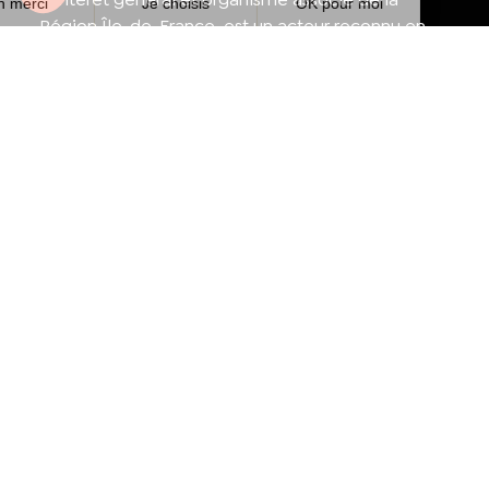
Région Île-de-France, est un acteur reconnu en
matière de prévention et de promotion de la
santé, ainsi que dans la lutte contre le VIH/sida.
Appel d'offres
Contactez-nous
Presse
Nous rejoindre
Concours d’affiches 2025-
Agréments et habilitations
2026
Mentions légales
Politique de cookies et de confidentialité
Préférences Cookies