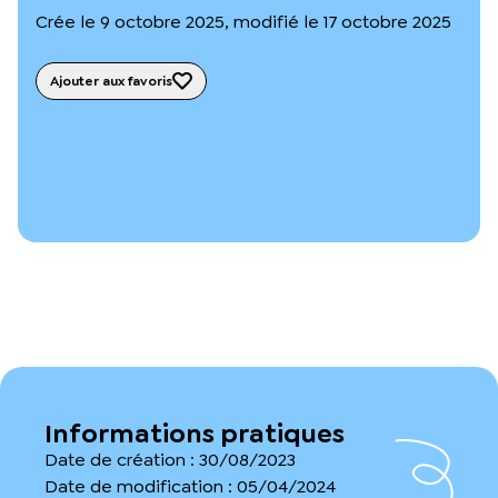
L’équipe du Crips
Crée le 9 octobre 2025, modifié le 17 octobre 2025
Notre documentation
Rapports d’activité et financiers
Ajouter aux favoris
Ressources pour les parents
Projets réalisés avec nos partenaires
Podcast 🎙️
Webinaires
Informations pratiques
Date de création : 30/08/2023
Date de modification : 05/04/2024