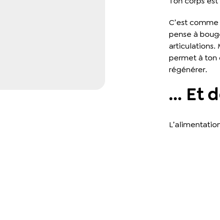
Ton corps est u
C’est comme u
pense à bouge
articulations.
permet à ton 
régénérer.
… Et 
L’alimentation