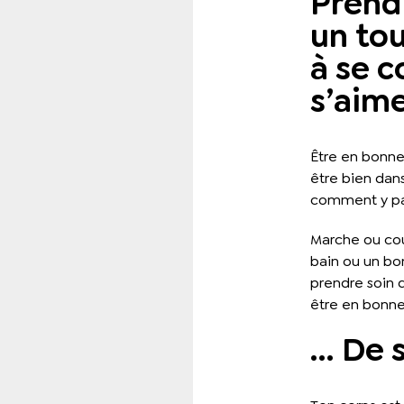
Prendr
un to
à se c
s’aime
Être en bonne
être bien dans
comment y pa
Marche ou cou
bain ou un bon 
prendre soin d
être en bonne
… De 