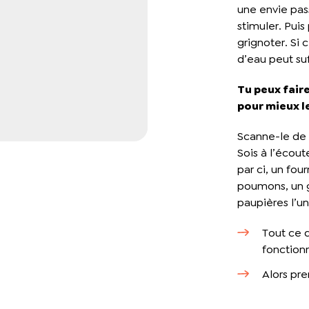
une envie pas
stimuler. Puis
grignoter. Si 
d’eau peut suf
Tu peux fair
pour mieux l
Scanne-le de l
Sois à l’écout
par ci, un four
poumons, un g
paupières l’un
Tout ce q
fonctionn
Alors pre