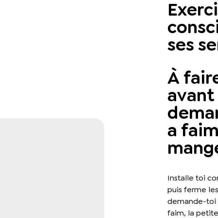
Exerc
consci
ses se
À fai
avant 
demand
a faim
mange
Installe toi c
puis ferme les
demande-toi s’i
faim, la petit