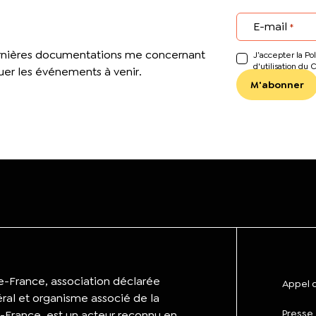
E-mail
*
ernières documentations me concernant
J’accepter la Pol
d'utilisation du 
er les événements à venir.
de-France, association déclarée
Appel d
éral et organisme associé de la
Presse
-France, est un acteur reconnu en