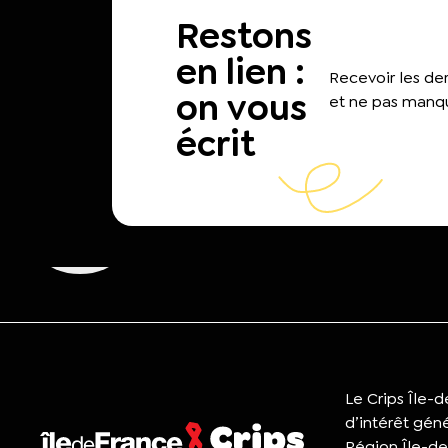
Restons
en lien :
Recevoir les d
on vous
et ne pas manqu
écrit
Le Crips Île-
d’intérêt gén
Région Île-de