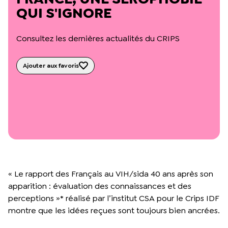
L’équipe du Crips
QUI S'IGNORE
Notre documentation
Rapports d’activité et financiers
Consultez les dernières actualités du CRIPS
Ressources pour les parents
Projets réalisés avec nos partenaires
Podcast 🎙️
Ajouter aux favoris
Webinaires
« Le rapport des Français au VIH/sida 40 ans après son
apparition : évaluation des connaissances et des
perceptions »* réalisé par l’institut CSA pour le Crips IDF
montre que les idées reçues sont toujours bien ancrées.